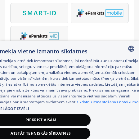
tīmekļa vietne izmanto sīkdatnes
īmekļa vietnē tiek izmantotas sīkdatnes, lai nodrošinātu un uzlabotu tīmekļa
LATVIAN
es darbību, sniegtu vietnes apmeklētājiem pielāgotu informāciju par mūsu
ktiem un pakalpojumiem, analizētu vietnes apmeklējumu. Zemāk sniedzam
RUSSIAN
māciju par visām sīkdatnēm, kuras tiek izmantotas mūsu tīmekļa vietnēs. Sīk
šķirties atkarībā no apmeklētās interneta vietnes sadaļas. Lietotājam jebkurā
ENGLISH
pēja piekrist, atteikties vai mainīt savu piekrišanu. Piekrišanas sniegšana, kā a
kšana vai mainīšana attiecas uz visām interneta vietnes sadaļām. Vairāk
mācijas par izmantotajām sīkdatnēm skatīt
sīkdatņu izmantošanas noteikumo
IELĀGOT IZVĒLI
PIEKRIST VISĀM
ATSTĀT TEHNISKĀS SĪKDATNES