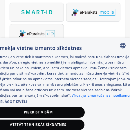
tīmekļa vietne izmanto sīkdatnes
īmekļa vietnē tiek izmantotas sīkdatnes, lai nodrošinātu un uzlabotu tīmekļa
LATVIAN
es darbību, sniegtu vietnes apmeklētājiem pielāgotu informāciju par mūsu
ktiem un pakalpojumiem, analizētu vietnes apmeklējumu. Zemāk sniedzam
RUSSIAN
māciju par visām sīkdatnēm, kuras tiek izmantotas mūsu tīmekļa vietnēs. Sīk
šķirties atkarībā no apmeklētās interneta vietnes sadaļas. Lietotājam jebkurā
ENGLISH
pēja piekrist, atteikties vai mainīt savu piekrišanu. Piekrišanas sniegšana, kā a
kšana vai mainīšana attiecas uz visām interneta vietnes sadaļām. Vairāk
mācijas par izmantotajām sīkdatnēm skatīt
sīkdatņu izmantošanas noteikumo
IELĀGOT IZVĒLI
PIEKRIST VISĀM
ATSTĀT TEHNISKĀS SĪKDATNES