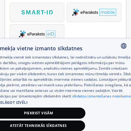
tīmekļa vietne izmanto sīkdatnes
īmekļa vietnē tiek izmantotas sīkdatnes, lai nodrošinātu un uzlabotu tīmekļa
LATVIAN
es darbību, sniegtu vietnes apmeklētājiem pielāgotu informāciju par mūsu
ktiem un pakalpojumiem, analizētu vietnes apmeklējumu. Zemāk sniedzam
RUSSIAN
māciju par visām sīkdatnēm, kuras tiek izmantotas mūsu tīmekļa vietnēs. Sīk
šķirties atkarībā no apmeklētās interneta vietnes sadaļas. Lietotājam jebkurā
ENGLISH
pēja piekrist, atteikties vai mainīt savu piekrišanu. Piekrišanas sniegšana, kā a
kšana vai mainīšana attiecas uz visām interneta vietnes sadaļām. Vairāk
mācijas par izmantotajām sīkdatnēm skatīt
sīkdatņu izmantošanas noteikumo
IELĀGOT IZVĒLI
PIEKRIST VISĀM
ATSTĀT TEHNISKĀS SĪKDATNES