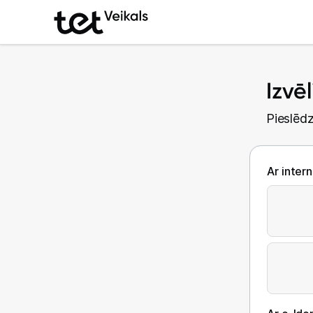
Izvē
Pieslēdz
Ar inter