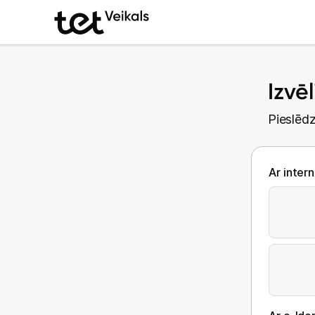
Izvē
Pieslēdz
Ar inter