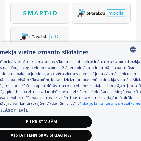
tīmekļa vietne izmanto sīkdatnes
īmekļa vietnē tiek izmantotas sīkdatnes, lai nodrošinātu un uzlabotu tīmekļa
LATVIAN
es darbību, sniegtu vietnes apmeklētājiem pielāgotu informāciju par mūsu
ktiem un pakalpojumiem, analizētu vietnes apmeklējumu. Zemāk sniedzam
RUSSIAN
māciju par visām sīkdatnēm, kuras tiek izmantotas mūsu tīmekļa vietnēs. Sīk
šķirties atkarībā no apmeklētās interneta vietnes sadaļas. Lietotājam jebkurā
ENGLISH
pēja piekrist, atteikties vai mainīt savu piekrišanu. Piekrišanas sniegšana, kā a
kšana vai mainīšana attiecas uz visām interneta vietnes sadaļām. Vairāk
mācijas par izmantotajām sīkdatnēm skatīt
sīkdatņu izmantošanas noteikumo
IELĀGOT IZVĒLI
PIEKRIST VISĀM
ATSTĀT TEHNISKĀS SĪKDATNES