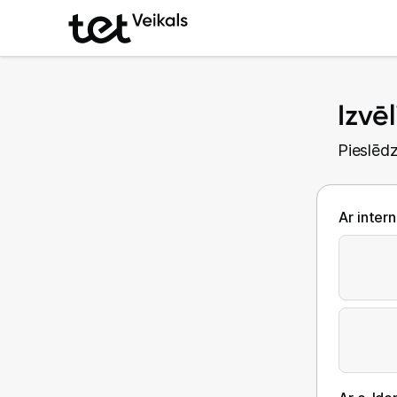
Izvē
Pieslēdz
Ar inter