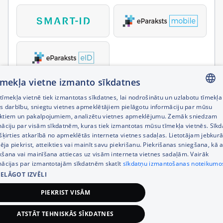
tīmekļa vietne izmanto sīkdatnes
īmekļa vietnē tiek izmantotas sīkdatnes, lai nodrošinātu un uzlabotu tīmekļa
LATVIAN
es darbību, sniegtu vietnes apmeklētājiem pielāgotu informāciju par mūsu
ktiem un pakalpojumiem, analizētu vietnes apmeklējumu. Zemāk sniedzam
RUSSIAN
māciju par visām sīkdatnēm, kuras tiek izmantotas mūsu tīmekļa vietnēs. Sīk
šķirties atkarībā no apmeklētās interneta vietnes sadaļas. Lietotājam jebkurā
ENGLISH
pēja piekrist, atteikties vai mainīt savu piekrišanu. Piekrišanas sniegšana, kā a
kšana vai mainīšana attiecas uz visām interneta vietnes sadaļām. Vairāk
mācijas par izmantotajām sīkdatnēm skatīt
sīkdatņu izmantošanas noteikumo
IELĀGOT IZVĒLI
PIEKRIST VISĀM
ATSTĀT TEHNISKĀS SĪKDATNES