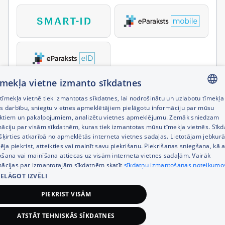
tīmekļa vietne izmanto sīkdatnes
īmekļa vietnē tiek izmantotas sīkdatnes, lai nodrošinātu un uzlabotu tīmekļa
LATVIAN
es darbību, sniegtu vietnes apmeklētājiem pielāgotu informāciju par mūsu
ktiem un pakalpojumiem, analizētu vietnes apmeklējumu. Zemāk sniedzam
RUSSIAN
māciju par visām sīkdatnēm, kuras tiek izmantotas mūsu tīmekļa vietnēs. Sīk
šķirties atkarībā no apmeklētās interneta vietnes sadaļas. Lietotājam jebkurā
ENGLISH
pēja piekrist, atteikties vai mainīt savu piekrišanu. Piekrišanas sniegšana, kā a
kšana vai mainīšana attiecas uz visām interneta vietnes sadaļām. Vairāk
mācijas par izmantotajām sīkdatnēm skatīt
sīkdatņu izmantošanas noteikumo
IELĀGOT IZVĒLI
PIEKRIST VISĀM
ATSTĀT TEHNISKĀS SĪKDATNES