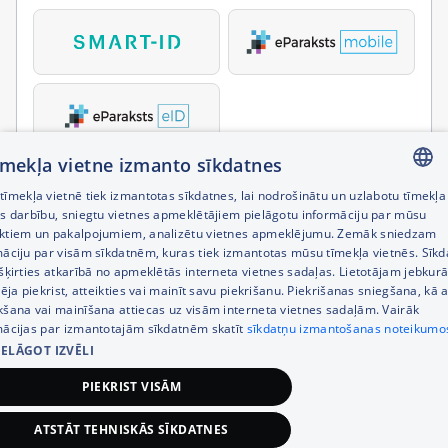
tīmekļa vietne izmanto sīkdatnes
īmekļa vietnē tiek izmantotas sīkdatnes, lai nodrošinātu un uzlabotu tīmekļa
LATVIAN
es darbību, sniegtu vietnes apmeklētājiem pielāgotu informāciju par mūsu
ktiem un pakalpojumiem, analizētu vietnes apmeklējumu. Zemāk sniedzam
RUSSIAN
māciju par visām sīkdatnēm, kuras tiek izmantotas mūsu tīmekļa vietnēs. Sīk
šķirties atkarībā no apmeklētās interneta vietnes sadaļas. Lietotājam jebkurā
ENGLISH
pēja piekrist, atteikties vai mainīt savu piekrišanu. Piekrišanas sniegšana, kā a
kšana vai mainīšana attiecas uz visām interneta vietnes sadaļām. Vairāk
mācijas par izmantotajām sīkdatnēm skatīt
sīkdatņu izmantošanas noteikumo
IELĀGOT IZVĒLI
PIEKRIST VISĀM
ATSTĀT TEHNISKĀS SĪKDATNES