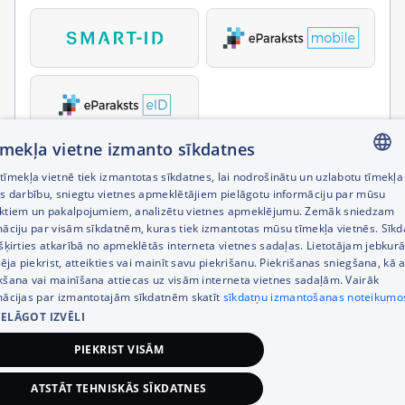
tīmekļa vietne izmanto sīkdatnes
īmekļa vietnē tiek izmantotas sīkdatnes, lai nodrošinātu un uzlabotu tīmekļa
LATVIAN
es darbību, sniegtu vietnes apmeklētājiem pielāgotu informāciju par mūsu
ktiem un pakalpojumiem, analizētu vietnes apmeklējumu. Zemāk sniedzam
RUSSIAN
māciju par visām sīkdatnēm, kuras tiek izmantotas mūsu tīmekļa vietnēs. Sīk
šķirties atkarībā no apmeklētās interneta vietnes sadaļas. Lietotājam jebkurā
ENGLISH
pēja piekrist, atteikties vai mainīt savu piekrišanu. Piekrišanas sniegšana, kā a
kšana vai mainīšana attiecas uz visām interneta vietnes sadaļām. Vairāk
mācijas par izmantotajām sīkdatnēm skatīt
sīkdatņu izmantošanas noteikumo
IELĀGOT IZVĒLI
PIEKRIST VISĀM
ATSTĀT TEHNISKĀS SĪKDATNES