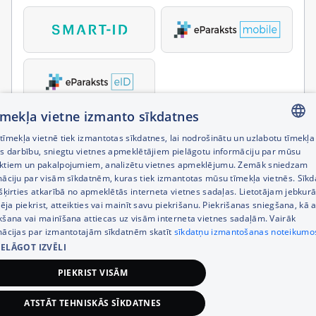
tīmekļa vietne izmanto sīkdatnes
īmekļa vietnē tiek izmantotas sīkdatnes, lai nodrošinātu un uzlabotu tīmekļa
LATVIAN
es darbību, sniegtu vietnes apmeklētājiem pielāgotu informāciju par mūsu
ktiem un pakalpojumiem, analizētu vietnes apmeklējumu. Zemāk sniedzam
RUSSIAN
māciju par visām sīkdatnēm, kuras tiek izmantotas mūsu tīmekļa vietnēs. Sīk
šķirties atkarībā no apmeklētās interneta vietnes sadaļas. Lietotājam jebkurā
ENGLISH
pēja piekrist, atteikties vai mainīt savu piekrišanu. Piekrišanas sniegšana, kā a
kšana vai mainīšana attiecas uz visām interneta vietnes sadaļām. Vairāk
mācijas par izmantotajām sīkdatnēm skatīt
sīkdatņu izmantošanas noteikumo
IELĀGOT IZVĒLI
PIEKRIST VISĀM
ATSTĀT TEHNISKĀS SĪKDATNES