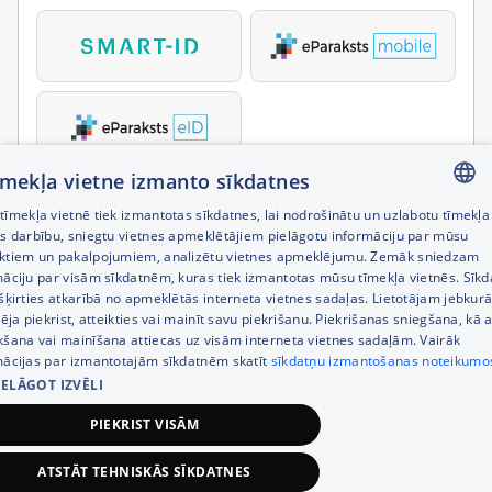
tīmekļa vietne izmanto sīkdatnes
īmekļa vietnē tiek izmantotas sīkdatnes, lai nodrošinātu un uzlabotu tīmekļa
LATVIAN
es darbību, sniegtu vietnes apmeklētājiem pielāgotu informāciju par mūsu
ktiem un pakalpojumiem, analizētu vietnes apmeklējumu. Zemāk sniedzam
RUSSIAN
māciju par visām sīkdatnēm, kuras tiek izmantotas mūsu tīmekļa vietnēs. Sīk
šķirties atkarībā no apmeklētās interneta vietnes sadaļas. Lietotājam jebkurā
ENGLISH
pēja piekrist, atteikties vai mainīt savu piekrišanu. Piekrišanas sniegšana, kā a
kšana vai mainīšana attiecas uz visām interneta vietnes sadaļām. Vairāk
mācijas par izmantotajām sīkdatnēm skatīt
sīkdatņu izmantošanas noteikumo
IELĀGOT IZVĒLI
PIEKRIST VISĀM
ATSTĀT TEHNISKĀS SĪKDATNES