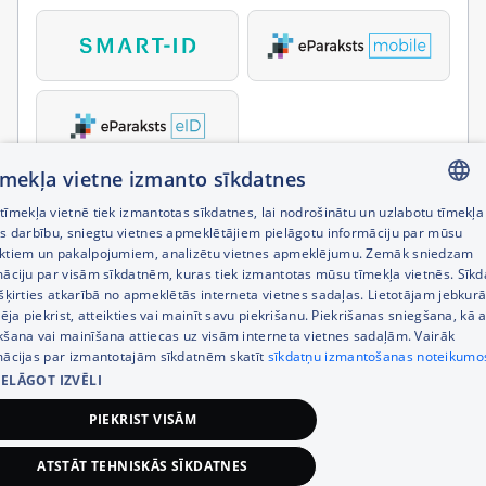
tīmekļa vietne izmanto sīkdatnes
īmekļa vietnē tiek izmantotas sīkdatnes, lai nodrošinātu un uzlabotu tīmekļa
LATVIAN
es darbību, sniegtu vietnes apmeklētājiem pielāgotu informāciju par mūsu
ktiem un pakalpojumiem, analizētu vietnes apmeklējumu. Zemāk sniedzam
RUSSIAN
māciju par visām sīkdatnēm, kuras tiek izmantotas mūsu tīmekļa vietnēs. Sīk
šķirties atkarībā no apmeklētās interneta vietnes sadaļas. Lietotājam jebkurā
ENGLISH
pēja piekrist, atteikties vai mainīt savu piekrišanu. Piekrišanas sniegšana, kā a
kšana vai mainīšana attiecas uz visām interneta vietnes sadaļām. Vairāk
mācijas par izmantotajām sīkdatnēm skatīt
sīkdatņu izmantošanas noteikumo
IELĀGOT IZVĒLI
PIEKRIST VISĀM
ATSTĀT TEHNISKĀS SĪKDATNES