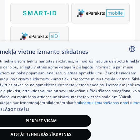
tīmekļa vietne izmanto sīkdatnes
īmekļa vietnē tiek izmantotas sīkdatnes, lai nodrošinātu un uzlabotu tīmekļa
LATVIAN
es darbību, sniegtu vietnes apmeklētājiem pielāgotu informāciju par mūsu
ktiem un pakalpojumiem, analizētu vietnes apmeklējumu. Zemāk sniedzam
RUSSIAN
māciju par visām sīkdatnēm, kuras tiek izmantotas mūsu tīmekļa vietnēs. Sīk
šķirties atkarībā no apmeklētās interneta vietnes sadaļas. Lietotājam jebkurā
ENGLISH
pēja piekrist, atteikties vai mainīt savu piekrišanu. Piekrišanas sniegšana, kā a
kšana vai mainīšana attiecas uz visām interneta vietnes sadaļām. Vairāk
mācijas par izmantotajām sīkdatnēm skatīt
sīkdatņu izmantošanas noteikumo
IELĀGOT IZVĒLI
PIEKRIST VISĀM
ATSTĀT TEHNISKĀS SĪKDATNES