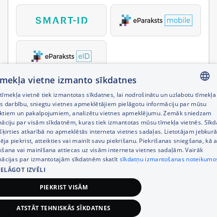
tīmekļa vietne izmanto sīkdatnes
īmekļa vietnē tiek izmantotas sīkdatnes, lai nodrošinātu un uzlabotu tīmekļa
LATVIAN
es darbību, sniegtu vietnes apmeklētājiem pielāgotu informāciju par mūsu
ktiem un pakalpojumiem, analizētu vietnes apmeklējumu. Zemāk sniedzam
RUSSIAN
māciju par visām sīkdatnēm, kuras tiek izmantotas mūsu tīmekļa vietnēs. Sīk
šķirties atkarībā no apmeklētās interneta vietnes sadaļas. Lietotājam jebkurā
ENGLISH
pēja piekrist, atteikties vai mainīt savu piekrišanu. Piekrišanas sniegšana, kā a
kšana vai mainīšana attiecas uz visām interneta vietnes sadaļām. Vairāk
mācijas par izmantotajām sīkdatnēm skatīt
sīkdatņu izmantošanas noteikumo
IELĀGOT IZVĒLI
PIEKRIST VISĀM
ATSTĀT TEHNISKĀS SĪKDATNES