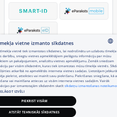
tīmekļa vietne izmanto sīkdatnes
īmekļa vietnē tiek izmantotas sīkdatnes, lai nodrošinātu un uzlabotu tīmekļa
LATVIAN
es darbību, sniegtu vietnes apmeklētājiem pielāgotu informāciju par mūsu
ktiem un pakalpojumiem, analizētu vietnes apmeklējumu. Zemāk sniedzam
RUSSIAN
māciju par visām sīkdatnēm, kuras tiek izmantotas mūsu tīmekļa vietnēs. Sīk
šķirties atkarībā no apmeklētās interneta vietnes sadaļas. Lietotājam jebkurā
ENGLISH
pēja piekrist, atteikties vai mainīt savu piekrišanu. Piekrišanas sniegšana, kā a
kšana vai mainīšana attiecas uz visām interneta vietnes sadaļām. Vairāk
mācijas par izmantotajām sīkdatnēm skatīt
sīkdatņu izmantošanas noteikumo
IELĀGOT IZVĒLI
PIEKRIST VISĀM
ATSTĀT TEHNISKĀS SĪKDATNES