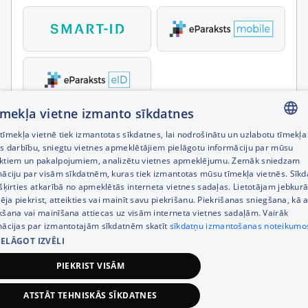
tīmekļa vietne izmanto sīkdatnes
īmekļa vietnē tiek izmantotas sīkdatnes, lai nodrošinātu un uzlabotu tīmekļa
LATVIAN
es darbību, sniegtu vietnes apmeklētājiem pielāgotu informāciju par mūsu
ktiem un pakalpojumiem, analizētu vietnes apmeklējumu. Zemāk sniedzam
RUSSIAN
māciju par visām sīkdatnēm, kuras tiek izmantotas mūsu tīmekļa vietnēs. Sīk
šķirties atkarībā no apmeklētās interneta vietnes sadaļas. Lietotājam jebkurā
ENGLISH
pēja piekrist, atteikties vai mainīt savu piekrišanu. Piekrišanas sniegšana, kā a
kšana vai mainīšana attiecas uz visām interneta vietnes sadaļām. Vairāk
mācijas par izmantotajām sīkdatnēm skatīt
sīkdatņu izmantošanas noteikumo
IELĀGOT IZVĒLI
PIEKRIST VISĀM
ATSTĀT TEHNISKĀS SĪKDATNES