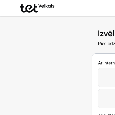
Izvē
Pieslēdz
Ar inter