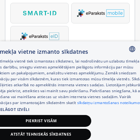
tīmekļa vietne izmanto sīkdatnes
īmekļa vietnē tiek izmantotas sīkdatnes, lai nodrošinātu un uzlabotu tīmekļa
LATVIAN
es darbību, sniegtu vietnes apmeklētājiem pielāgotu informāciju par mūsu
ktiem un pakalpojumiem, analizētu vietnes apmeklējumu. Zemāk sniedzam
RUSSIAN
māciju par visām sīkdatnēm, kuras tiek izmantotas mūsu tīmekļa vietnēs. Sīk
šķirties atkarībā no apmeklētās interneta vietnes sadaļas. Lietotājam jebkurā
ENGLISH
pēja piekrist, atteikties vai mainīt savu piekrišanu. Piekrišanas sniegšana, kā a
kšana vai mainīšana attiecas uz visām interneta vietnes sadaļām. Vairāk
mācijas par izmantotajām sīkdatnēm skatīt
sīkdatņu izmantošanas noteikumo
IELĀGOT IZVĒLI
PIEKRIST VISĀM
ATSTĀT TEHNISKĀS SĪKDATNES