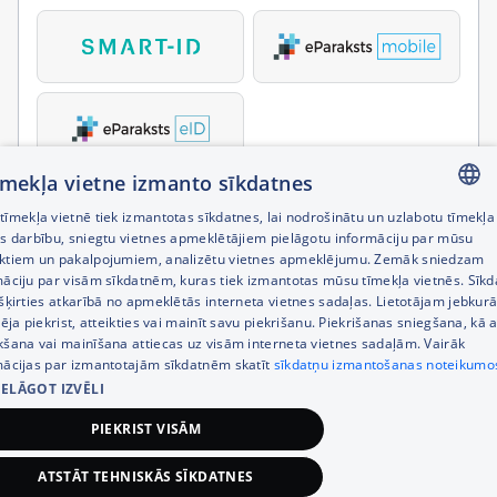
tīmekļa vietne izmanto sīkdatnes
īmekļa vietnē tiek izmantotas sīkdatnes, lai nodrošinātu un uzlabotu tīmekļa
LATVIAN
es darbību, sniegtu vietnes apmeklētājiem pielāgotu informāciju par mūsu
ktiem un pakalpojumiem, analizētu vietnes apmeklējumu. Zemāk sniedzam
RUSSIAN
māciju par visām sīkdatnēm, kuras tiek izmantotas mūsu tīmekļa vietnēs. Sīk
šķirties atkarībā no apmeklētās interneta vietnes sadaļas. Lietotājam jebkurā
ENGLISH
pēja piekrist, atteikties vai mainīt savu piekrišanu. Piekrišanas sniegšana, kā a
kšana vai mainīšana attiecas uz visām interneta vietnes sadaļām. Vairāk
mācijas par izmantotajām sīkdatnēm skatīt
sīkdatņu izmantošanas noteikumo
IELĀGOT IZVĒLI
PIEKRIST VISĀM
ATSTĀT TEHNISKĀS SĪKDATNES