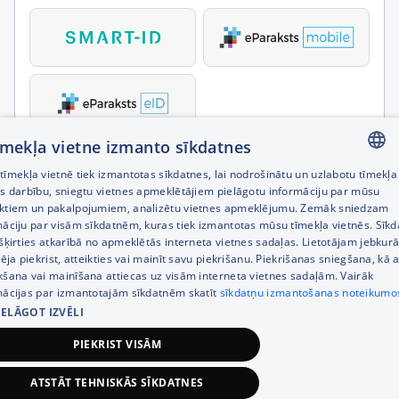
tīmekļa vietne izmanto sīkdatnes
īmekļa vietnē tiek izmantotas sīkdatnes, lai nodrošinātu un uzlabotu tīmekļa
LATVIAN
es darbību, sniegtu vietnes apmeklētājiem pielāgotu informāciju par mūsu
ktiem un pakalpojumiem, analizētu vietnes apmeklējumu. Zemāk sniedzam
RUSSIAN
māciju par visām sīkdatnēm, kuras tiek izmantotas mūsu tīmekļa vietnēs. Sīk
šķirties atkarībā no apmeklētās interneta vietnes sadaļas. Lietotājam jebkurā
ENGLISH
pēja piekrist, atteikties vai mainīt savu piekrišanu. Piekrišanas sniegšana, kā a
kšana vai mainīšana attiecas uz visām interneta vietnes sadaļām. Vairāk
mācijas par izmantotajām sīkdatnēm skatīt
sīkdatņu izmantošanas noteikumo
IELĀGOT IZVĒLI
PIEKRIST VISĀM
ATSTĀT TEHNISKĀS SĪKDATNES