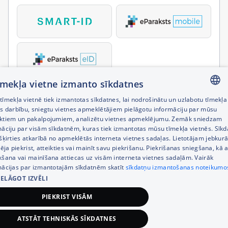
tīmekļa vietne izmanto sīkdatnes
īmekļa vietnē tiek izmantotas sīkdatnes, lai nodrošinātu un uzlabotu tīmekļa
LATVIAN
es darbību, sniegtu vietnes apmeklētājiem pielāgotu informāciju par mūsu
ktiem un pakalpojumiem, analizētu vietnes apmeklējumu. Zemāk sniedzam
RUSSIAN
māciju par visām sīkdatnēm, kuras tiek izmantotas mūsu tīmekļa vietnēs. Sīk
šķirties atkarībā no apmeklētās interneta vietnes sadaļas. Lietotājam jebkurā
ENGLISH
pēja piekrist, atteikties vai mainīt savu piekrišanu. Piekrišanas sniegšana, kā a
kšana vai mainīšana attiecas uz visām interneta vietnes sadaļām. Vairāk
mācijas par izmantotajām sīkdatnēm skatīt
sīkdatņu izmantošanas noteikumo
IELĀGOT IZVĒLI
PIEKRIST VISĀM
ATSTĀT TEHNISKĀS SĪKDATNES