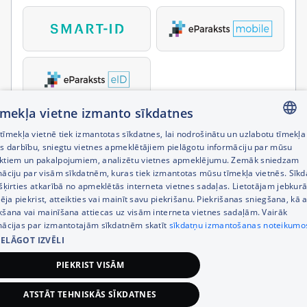
tīmekļa vietne izmanto sīkdatnes
īmekļa vietnē tiek izmantotas sīkdatnes, lai nodrošinātu un uzlabotu tīmekļa
LATVIAN
es darbību, sniegtu vietnes apmeklētājiem pielāgotu informāciju par mūsu
ktiem un pakalpojumiem, analizētu vietnes apmeklējumu. Zemāk sniedzam
RUSSIAN
māciju par visām sīkdatnēm, kuras tiek izmantotas mūsu tīmekļa vietnēs. Sīk
šķirties atkarībā no apmeklētās interneta vietnes sadaļas. Lietotājam jebkurā
ENGLISH
pēja piekrist, atteikties vai mainīt savu piekrišanu. Piekrišanas sniegšana, kā a
kšana vai mainīšana attiecas uz visām interneta vietnes sadaļām. Vairāk
mācijas par izmantotajām sīkdatnēm skatīt
sīkdatņu izmantošanas noteikumo
IELĀGOT IZVĒLI
PIEKRIST VISĀM
ATSTĀT TEHNISKĀS SĪKDATNES