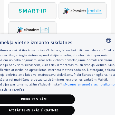
tīmekļa vietne izmanto sīkdatnes
īmekļa vietnē tiek izmantotas sīkdatnes, lai nodrošinātu un uzlabotu tīmekļa
LATVIAN
es darbību, sniegtu vietnes apmeklētājiem pielāgotu informāciju par mūsu
ktiem un pakalpojumiem, analizētu vietnes apmeklējumu. Zemāk sniedzam
RUSSIAN
māciju par visām sīkdatnēm, kuras tiek izmantotas mūsu tīmekļa vietnēs. Sīk
šķirties atkarībā no apmeklētās interneta vietnes sadaļas. Lietotājam jebkurā
ENGLISH
pēja piekrist, atteikties vai mainīt savu piekrišanu. Piekrišanas sniegšana, kā a
kšana vai mainīšana attiecas uz visām interneta vietnes sadaļām. Vairāk
mācijas par izmantotajām sīkdatnēm skatīt
sīkdatņu izmantošanas noteikumo
IELĀGOT IZVĒLI
PIEKRIST VISĀM
ATSTĀT TEHNISKĀS SĪKDATNES