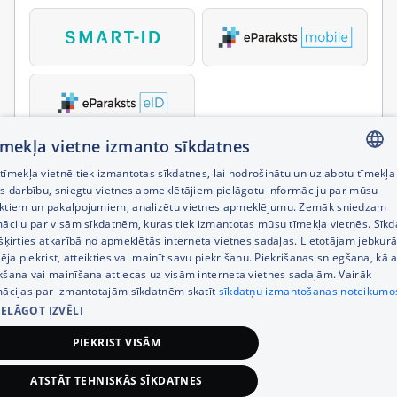
tīmekļa vietne izmanto sīkdatnes
īmekļa vietnē tiek izmantotas sīkdatnes, lai nodrošinātu un uzlabotu tīmekļa
LATVIAN
es darbību, sniegtu vietnes apmeklētājiem pielāgotu informāciju par mūsu
ktiem un pakalpojumiem, analizētu vietnes apmeklējumu. Zemāk sniedzam
RUSSIAN
māciju par visām sīkdatnēm, kuras tiek izmantotas mūsu tīmekļa vietnēs. Sīk
šķirties atkarībā no apmeklētās interneta vietnes sadaļas. Lietotājam jebkurā
ENGLISH
pēja piekrist, atteikties vai mainīt savu piekrišanu. Piekrišanas sniegšana, kā a
kšana vai mainīšana attiecas uz visām interneta vietnes sadaļām. Vairāk
mācijas par izmantotajām sīkdatnēm skatīt
sīkdatņu izmantošanas noteikumo
IELĀGOT IZVĒLI
PIEKRIST VISĀM
ATSTĀT TEHNISKĀS SĪKDATNES