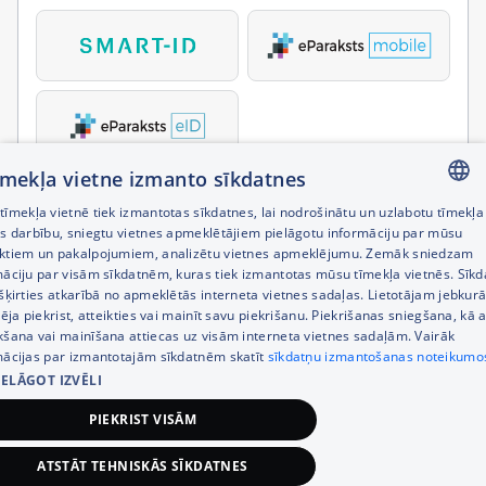
tīmekļa vietne izmanto sīkdatnes
īmekļa vietnē tiek izmantotas sīkdatnes, lai nodrošinātu un uzlabotu tīmekļa
LATVIAN
es darbību, sniegtu vietnes apmeklētājiem pielāgotu informāciju par mūsu
ktiem un pakalpojumiem, analizētu vietnes apmeklējumu. Zemāk sniedzam
RUSSIAN
māciju par visām sīkdatnēm, kuras tiek izmantotas mūsu tīmekļa vietnēs. Sīk
šķirties atkarībā no apmeklētās interneta vietnes sadaļas. Lietotājam jebkurā
ENGLISH
pēja piekrist, atteikties vai mainīt savu piekrišanu. Piekrišanas sniegšana, kā a
kšana vai mainīšana attiecas uz visām interneta vietnes sadaļām. Vairāk
mācijas par izmantotajām sīkdatnēm skatīt
sīkdatņu izmantošanas noteikumo
IELĀGOT IZVĒLI
PIEKRIST VISĀM
ATSTĀT TEHNISKĀS SĪKDATNES