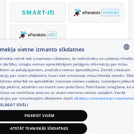
tīmekļa vietne izmanto sīkdatnes
īmekļa vietnē tiek izmantotas sīkdatnes, lai nodrošinātu un uzlabotu tīmekļa
LATVIAN
es darbību, sniegtu vietnes apmeklētājiem pielāgotu informāciju par mūsu
ktiem un pakalpojumiem, analizētu vietnes apmeklējumu. Zemāk sniedzam
RUSSIAN
māciju par visām sīkdatnēm, kuras tiek izmantotas mūsu tīmekļa vietnēs. Sīk
šķirties atkarībā no apmeklētās interneta vietnes sadaļas. Lietotājam jebkurā
ENGLISH
pēja piekrist, atteikties vai mainīt savu piekrišanu. Piekrišanas sniegšana, kā a
kšana vai mainīšana attiecas uz visām interneta vietnes sadaļām. Vairāk
mācijas par izmantotajām sīkdatnēm skatīt
sīkdatņu izmantošanas noteikumo
IELĀGOT IZVĒLI
PIEKRIST VISĀM
ATSTĀT TEHNISKĀS SĪKDATNES