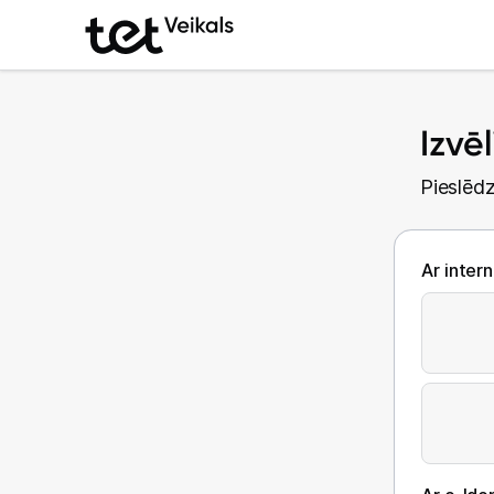
Izvē
Pieslēdz
Ar inter