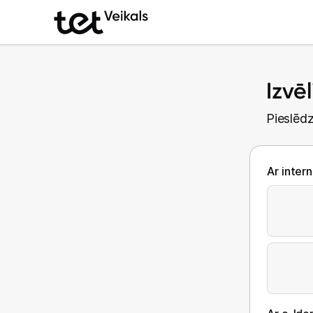
Izvē
Pieslēdz
Ar inter