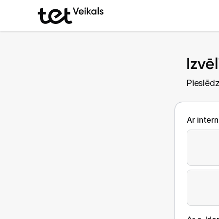
Izvē
Pieslēdz
Ar inter