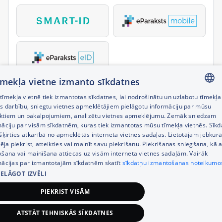
tīmekļa vietne izmanto sīkdatnes
īmekļa vietnē tiek izmantotas sīkdatnes, lai nodrošinātu un uzlabotu tīmekļa
LATVIAN
es darbību, sniegtu vietnes apmeklētājiem pielāgotu informāciju par mūsu
ktiem un pakalpojumiem, analizētu vietnes apmeklējumu. Zemāk sniedzam
RUSSIAN
māciju par visām sīkdatnēm, kuras tiek izmantotas mūsu tīmekļa vietnēs. Sīk
šķirties atkarībā no apmeklētās interneta vietnes sadaļas. Lietotājam jebkurā
ENGLISH
pēja piekrist, atteikties vai mainīt savu piekrišanu. Piekrišanas sniegšana, kā a
kšana vai mainīšana attiecas uz visām interneta vietnes sadaļām. Vairāk
mācijas par izmantotajām sīkdatnēm skatīt
sīkdatņu izmantošanas noteikumo
IELĀGOT IZVĒLI
PIEKRIST VISĀM
ATSTĀT TEHNISKĀS SĪKDATNES