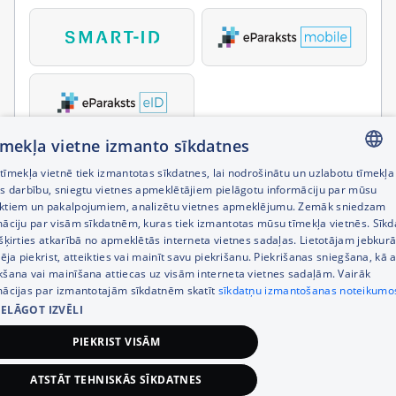
tīmekļa vietne izmanto sīkdatnes
īmekļa vietnē tiek izmantotas sīkdatnes, lai nodrošinātu un uzlabotu tīmekļa
LATVIAN
es darbību, sniegtu vietnes apmeklētājiem pielāgotu informāciju par mūsu
ktiem un pakalpojumiem, analizētu vietnes apmeklējumu. Zemāk sniedzam
RUSSIAN
māciju par visām sīkdatnēm, kuras tiek izmantotas mūsu tīmekļa vietnēs. Sīk
šķirties atkarībā no apmeklētās interneta vietnes sadaļas. Lietotājam jebkurā
ENGLISH
pēja piekrist, atteikties vai mainīt savu piekrišanu. Piekrišanas sniegšana, kā a
kšana vai mainīšana attiecas uz visām interneta vietnes sadaļām. Vairāk
mācijas par izmantotajām sīkdatnēm skatīt
sīkdatņu izmantošanas noteikumo
IELĀGOT IZVĒLI
PIEKRIST VISĀM
ATSTĀT TEHNISKĀS SĪKDATNES