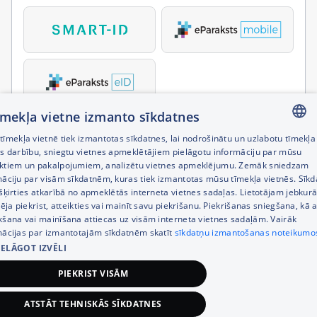
tīmekļa vietne izmanto sīkdatnes
īmekļa vietnē tiek izmantotas sīkdatnes, lai nodrošinātu un uzlabotu tīmekļa
LATVIAN
es darbību, sniegtu vietnes apmeklētājiem pielāgotu informāciju par mūsu
ktiem un pakalpojumiem, analizētu vietnes apmeklējumu. Zemāk sniedzam
RUSSIAN
māciju par visām sīkdatnēm, kuras tiek izmantotas mūsu tīmekļa vietnēs. Sīk
šķirties atkarībā no apmeklētās interneta vietnes sadaļas. Lietotājam jebkurā
ENGLISH
pēja piekrist, atteikties vai mainīt savu piekrišanu. Piekrišanas sniegšana, kā a
kšana vai mainīšana attiecas uz visām interneta vietnes sadaļām. Vairāk
mācijas par izmantotajām sīkdatnēm skatīt
sīkdatņu izmantošanas noteikumo
IELĀGOT IZVĒLI
PIEKRIST VISĀM
ATSTĀT TEHNISKĀS SĪKDATNES