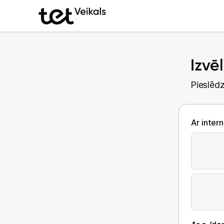
Izvē
Pieslēdz
Ar inter