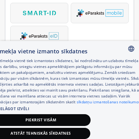
tīmekļa vietne izmanto sīkdatnes
īmekļa vietnē tiek izmantotas sīkdatnes, lai nodrošinātu un uzlabotu tīmekļa
LATVIAN
es darbību, sniegtu vietnes apmeklētājiem pielāgotu informāciju par mūsu
ktiem un pakalpojumiem, analizētu vietnes apmeklējumu. Zemāk sniedzam
RUSSIAN
māciju par visām sīkdatnēm, kuras tiek izmantotas mūsu tīmekļa vietnēs. Sīk
šķirties atkarībā no apmeklētās interneta vietnes sadaļas. Lietotājam jebkurā
ENGLISH
pēja piekrist, atteikties vai mainīt savu piekrišanu. Piekrišanas sniegšana, kā a
kšana vai mainīšana attiecas uz visām interneta vietnes sadaļām. Vairāk
mācijas par izmantotajām sīkdatnēm skatīt
sīkdatņu izmantošanas noteikumo
IELĀGOT IZVĒLI
PIEKRIST VISĀM
ATSTĀT TEHNISKĀS SĪKDATNES