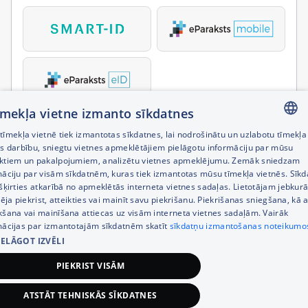
tīmekļa vietne izmanto sīkdatnes
īmekļa vietnē tiek izmantotas sīkdatnes, lai nodrošinātu un uzlabotu tīmekļa
LATVIAN
es darbību, sniegtu vietnes apmeklētājiem pielāgotu informāciju par mūsu
ktiem un pakalpojumiem, analizētu vietnes apmeklējumu. Zemāk sniedzam
RUSSIAN
māciju par visām sīkdatnēm, kuras tiek izmantotas mūsu tīmekļa vietnēs. Sīk
šķirties atkarībā no apmeklētās interneta vietnes sadaļas. Lietotājam jebkurā
ENGLISH
pēja piekrist, atteikties vai mainīt savu piekrišanu. Piekrišanas sniegšana, kā a
kšana vai mainīšana attiecas uz visām interneta vietnes sadaļām. Vairāk
mācijas par izmantotajām sīkdatnēm skatīt
sīkdatņu izmantošanas noteikumo
IELĀGOT IZVĒLI
PIEKRIST VISĀM
ATSTĀT TEHNISKĀS SĪKDATNES