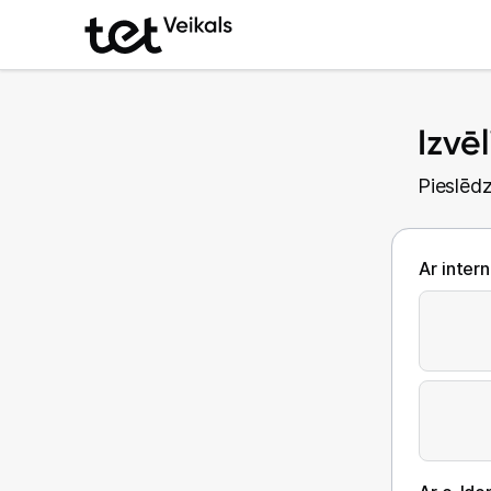
Izvē
Pieslēdz
Ar inter