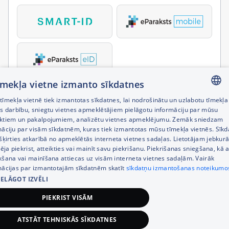
tīmekļa vietne izmanto sīkdatnes
īmekļa vietnē tiek izmantotas sīkdatnes, lai nodrošinātu un uzlabotu tīmekļa
LATVIAN
es darbību, sniegtu vietnes apmeklētājiem pielāgotu informāciju par mūsu
ktiem un pakalpojumiem, analizētu vietnes apmeklējumu. Zemāk sniedzam
RUSSIAN
māciju par visām sīkdatnēm, kuras tiek izmantotas mūsu tīmekļa vietnēs. Sīk
šķirties atkarībā no apmeklētās interneta vietnes sadaļas. Lietotājam jebkurā
ENGLISH
pēja piekrist, atteikties vai mainīt savu piekrišanu. Piekrišanas sniegšana, kā a
kšana vai mainīšana attiecas uz visām interneta vietnes sadaļām. Vairāk
mācijas par izmantotajām sīkdatnēm skatīt
sīkdatņu izmantošanas noteikumo
IELĀGOT IZVĒLI
PIEKRIST VISĀM
ATSTĀT TEHNISKĀS SĪKDATNES