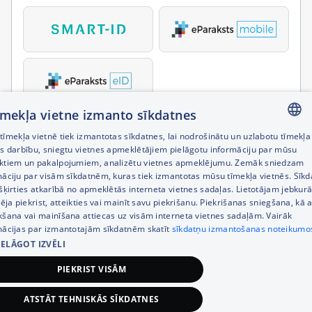
tīmekļa vietne izmanto sīkdatnes
īmekļa vietnē tiek izmantotas sīkdatnes, lai nodrošinātu un uzlabotu tīmekļa
LATVIAN
es darbību, sniegtu vietnes apmeklētājiem pielāgotu informāciju par mūsu
ktiem un pakalpojumiem, analizētu vietnes apmeklējumu. Zemāk sniedzam
RUSSIAN
māciju par visām sīkdatnēm, kuras tiek izmantotas mūsu tīmekļa vietnēs. Sīk
šķirties atkarībā no apmeklētās interneta vietnes sadaļas. Lietotājam jebkurā
ENGLISH
pēja piekrist, atteikties vai mainīt savu piekrišanu. Piekrišanas sniegšana, kā a
kšana vai mainīšana attiecas uz visām interneta vietnes sadaļām. Vairāk
mācijas par izmantotajām sīkdatnēm skatīt
sīkdatņu izmantošanas noteikumo
IELĀGOT IZVĒLI
PIEKRIST VISĀM
ATSTĀT TEHNISKĀS SĪKDATNES