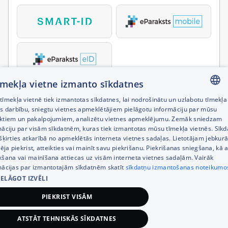
tīmekļa vietne izmanto sīkdatnes
īmekļa vietnē tiek izmantotas sīkdatnes, lai nodrošinātu un uzlabotu tīmekļa
LATVIAN
es darbību, sniegtu vietnes apmeklētājiem pielāgotu informāciju par mūsu
ktiem un pakalpojumiem, analizētu vietnes apmeklējumu. Zemāk sniedzam
RUSSIAN
māciju par visām sīkdatnēm, kuras tiek izmantotas mūsu tīmekļa vietnēs. Sīk
šķirties atkarībā no apmeklētās interneta vietnes sadaļas. Lietotājam jebkurā
ENGLISH
pēja piekrist, atteikties vai mainīt savu piekrišanu. Piekrišanas sniegšana, kā a
kšana vai mainīšana attiecas uz visām interneta vietnes sadaļām. Vairāk
mācijas par izmantotajām sīkdatnēm skatīt
sīkdatņu izmantošanas noteikumo
IELĀGOT IZVĒLI
PIEKRIST VISĀM
ATSTĀT TEHNISKĀS SĪKDATNES