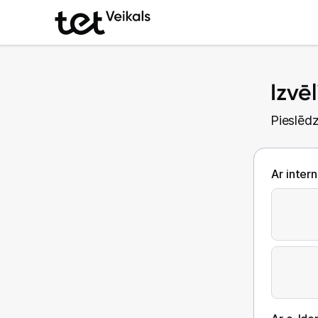
Izvē
Pieslēdz
Ar inter