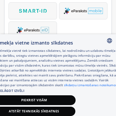
tīmekļa vietne izmanto sīkdatnes
īmekļa vietnē tiek izmantotas sīkdatnes, lai nodrošinātu un uzlabotu tīmekļa
LATVIAN
es darbību, sniegtu vietnes apmeklētājiem pielāgotu informāciju par mūsu
ktiem un pakalpojumiem, analizētu vietnes apmeklējumu. Zemāk sniedzam
RUSSIAN
māciju par visām sīkdatnēm, kuras tiek izmantotas mūsu tīmekļa vietnēs. Sīk
šķirties atkarībā no apmeklētās interneta vietnes sadaļas. Lietotājam jebkurā
ENGLISH
pēja piekrist, atteikties vai mainīt savu piekrišanu. Piekrišanas sniegšana, kā a
kšana vai mainīšana attiecas uz visām interneta vietnes sadaļām. Vairāk
mācijas par izmantotajām sīkdatnēm skatīt
sīkdatņu izmantošanas noteikumo
IELĀGOT IZVĒLI
PIEKRIST VISĀM
ATSTĀT TEHNISKĀS SĪKDATNES