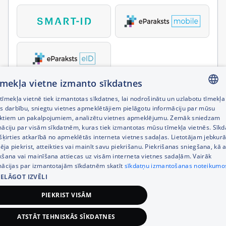
tīmekļa vietne izmanto sīkdatnes
īmekļa vietnē tiek izmantotas sīkdatnes, lai nodrošinātu un uzlabotu tīmekļa
LATVIAN
es darbību, sniegtu vietnes apmeklētājiem pielāgotu informāciju par mūsu
ktiem un pakalpojumiem, analizētu vietnes apmeklējumu. Zemāk sniedzam
RUSSIAN
māciju par visām sīkdatnēm, kuras tiek izmantotas mūsu tīmekļa vietnēs. Sīk
šķirties atkarībā no apmeklētās interneta vietnes sadaļas. Lietotājam jebkurā
ENGLISH
pēja piekrist, atteikties vai mainīt savu piekrišanu. Piekrišanas sniegšana, kā a
kšana vai mainīšana attiecas uz visām interneta vietnes sadaļām. Vairāk
mācijas par izmantotajām sīkdatnēm skatīt
sīkdatņu izmantošanas noteikumo
IELĀGOT IZVĒLI
PIEKRIST VISĀM
ATSTĀT TEHNISKĀS SĪKDATNES