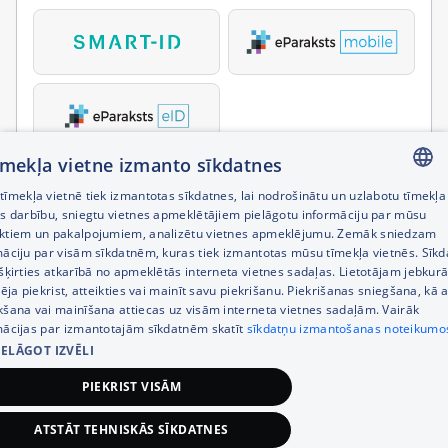
tīmekļa vietne izmanto sīkdatnes
īmekļa vietnē tiek izmantotas sīkdatnes, lai nodrošinātu un uzlabotu tīmekļa
LATVIAN
es darbību, sniegtu vietnes apmeklētājiem pielāgotu informāciju par mūsu
ktiem un pakalpojumiem, analizētu vietnes apmeklējumu. Zemāk sniedzam
RUSSIAN
māciju par visām sīkdatnēm, kuras tiek izmantotas mūsu tīmekļa vietnēs. Sīk
šķirties atkarībā no apmeklētās interneta vietnes sadaļas. Lietotājam jebkurā
ENGLISH
pēja piekrist, atteikties vai mainīt savu piekrišanu. Piekrišanas sniegšana, kā a
kšana vai mainīšana attiecas uz visām interneta vietnes sadaļām. Vairāk
mācijas par izmantotajām sīkdatnēm skatīt
sīkdatņu izmantošanas noteikumo
IELĀGOT IZVĒLI
PIEKRIST VISĀM
ATSTĀT TEHNISKĀS SĪKDATNES