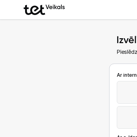
Izvē
Pieslēdz
Ar inter