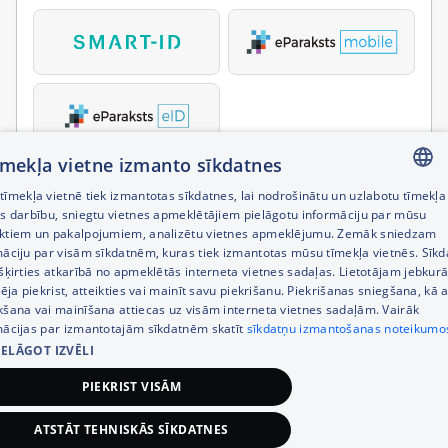
tīmekļa vietne izmanto sīkdatnes
īmekļa vietnē tiek izmantotas sīkdatnes, lai nodrošinātu un uzlabotu tīmekļa
LATVIAN
es darbību, sniegtu vietnes apmeklētājiem pielāgotu informāciju par mūsu
ktiem un pakalpojumiem, analizētu vietnes apmeklējumu. Zemāk sniedzam
RUSSIAN
māciju par visām sīkdatnēm, kuras tiek izmantotas mūsu tīmekļa vietnēs. Sīk
šķirties atkarībā no apmeklētās interneta vietnes sadaļas. Lietotājam jebkurā
ENGLISH
pēja piekrist, atteikties vai mainīt savu piekrišanu. Piekrišanas sniegšana, kā a
kšana vai mainīšana attiecas uz visām interneta vietnes sadaļām. Vairāk
mācijas par izmantotajām sīkdatnēm skatīt
sīkdatņu izmantošanas noteikumo
IELĀGOT IZVĒLI
PIEKRIST VISĀM
ATSTĀT TEHNISKĀS SĪKDATNES