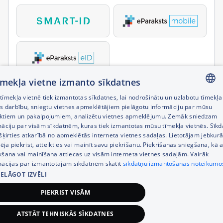
tīmekļa vietne izmanto sīkdatnes
īmekļa vietnē tiek izmantotas sīkdatnes, lai nodrošinātu un uzlabotu tīmekļa
LATVIAN
es darbību, sniegtu vietnes apmeklētājiem pielāgotu informāciju par mūsu
ktiem un pakalpojumiem, analizētu vietnes apmeklējumu. Zemāk sniedzam
RUSSIAN
māciju par visām sīkdatnēm, kuras tiek izmantotas mūsu tīmekļa vietnēs. Sīk
šķirties atkarībā no apmeklētās interneta vietnes sadaļas. Lietotājam jebkurā
ENGLISH
pēja piekrist, atteikties vai mainīt savu piekrišanu. Piekrišanas sniegšana, kā a
kšana vai mainīšana attiecas uz visām interneta vietnes sadaļām. Vairāk
mācijas par izmantotajām sīkdatnēm skatīt
sīkdatņu izmantošanas noteikumo
IELĀGOT IZVĒLI
PIEKRIST VISĀM
ATSTĀT TEHNISKĀS SĪKDATNES