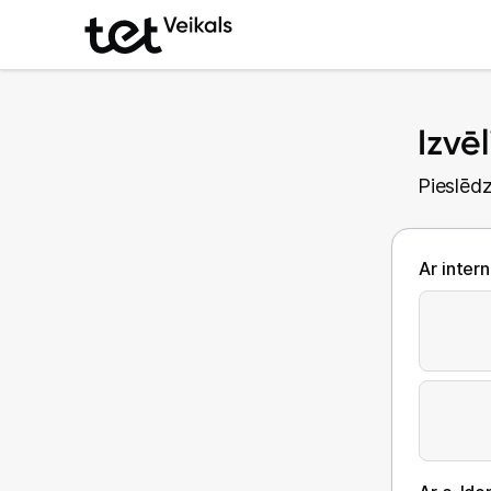
Izvē
Pieslēdz
Ar inter