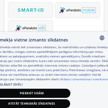
tīmekļa vietne izmanto sīkdatnes
īmekļa vietnē tiek izmantotas sīkdatnes, lai nodrošinātu un uzlabotu tīmekļa
LATVIAN
es darbību, sniegtu vietnes apmeklētājiem pielāgotu informāciju par mūsu
ktiem un pakalpojumiem, analizētu vietnes apmeklējumu. Zemāk sniedzam
RUSSIAN
māciju par visām sīkdatnēm, kuras tiek izmantotas mūsu tīmekļa vietnēs. Sīk
šķirties atkarībā no apmeklētās interneta vietnes sadaļas. Lietotājam jebkurā
ENGLISH
pēja piekrist, atteikties vai mainīt savu piekrišanu. Piekrišanas sniegšana, kā a
kšana vai mainīšana attiecas uz visām interneta vietnes sadaļām. Vairāk
mācijas par izmantotajām sīkdatnēm skatīt
sīkdatņu izmantošanas noteikumo
IELĀGOT IZVĒLI
PIEKRIST VISĀM
ATSTĀT TEHNISKĀS SĪKDATNES